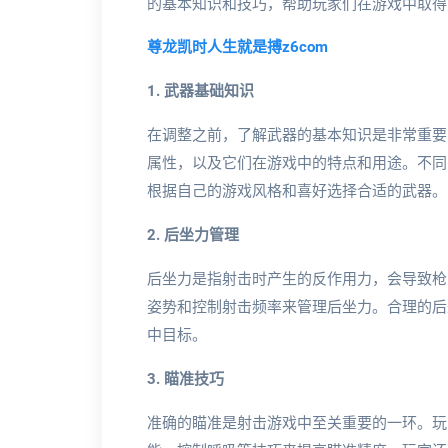
的基本知识和技巧，帮助玩家们在游戏中取得
尊龙凯时人生就是搏z6com
1. 武器基础知识
在调整之前，了解武器的基本知识是非常重要
属性，以及它们在游戏中的特点和用途。不同
根据自己的游戏风格和喜好选择合适的武器。
2. 后坐力管理
后坐力是指射击时产生的反作用力，会导致枪
姿势和控制射击频率来管理后坐力。合理的后
中目标。
3. 瞄准技巧
准确的瞄准是射击游戏中至关重要的一环。玩