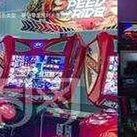
服务类型
联络尊龙凯时人生就是博·(中国)