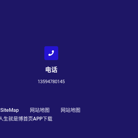
电话
13594780145
SiteMap
网站地图
网站地图
人生就是博首页APP下载