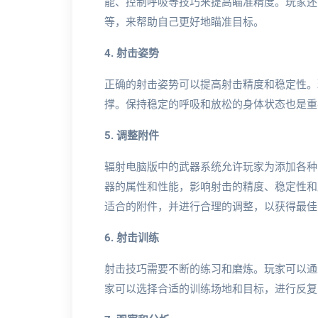
能、控制呼吸等技巧来提高瞄准精度。玩家还
等，来帮助自己更好地瞄准目标。
4. 射击姿势
正确的射击姿势可以提高射击精度和稳定性。
撑。保持稳定的呼吸和放松的身体状态也是重
5. 调整附件
辐射电脑版中的武器系统允许玩家为添加各种
器的属性和性能，影响射击的精度、稳定性和
适合的附件，并进行合理的调整，以获得最佳
6. 射击训练
射击技巧需要不断的练习和磨炼。玩家可以通
家可以选择合适的训练场地和目标，进行反复