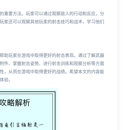
的重要方法。玩家可以通过观察敌人的行动和反应，分
玩家还可以观察其他玩家的射击技巧和战术，学习他们
帮助玩家在游戏中取得更好的射击表现。通过了解武器
附件、掌握射击姿势、进行射击训练和观察分析等方面
性，从而在游戏中取得更好的战绩。希望本文的内容能
体验。