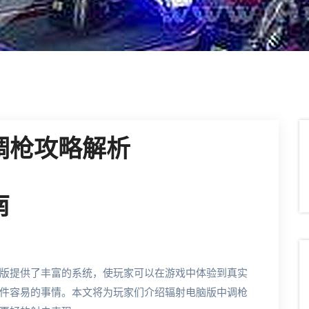
调枪攻略解析
南
版提供了丰富的系统，使玩家可以在游戏中体验到真实
件容易的事情。本文将为玩家们介绍辐射电脑版中调枪