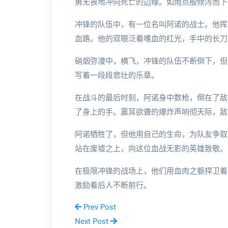
勇无畏地冲向死亡的边缘。如雨点般倾泻而下
冲锋的队伍中，有一位名叫阿诺的战士。他挥
血路。他的双眼泛着嗜血的红光，手中的长刀
硝烟弥漫中，横飞，冲锋的队伍不断倒下，但
写着一段段悲壮的乐章。
在战斗的最后时刻，阿诺身中数枪，倒在了敌
了身上的手。震耳欲聋的爆炸声响彻天际，敌
阿诺牺牲了，但他用自己的生命，为队友争取
站在废墟之上，向这位血战无影的英雄致敬。
在极限冲锋的战场上，他们用血肉之躯捍卫着
激励着后人不断前行。
Prev Post
Next Post