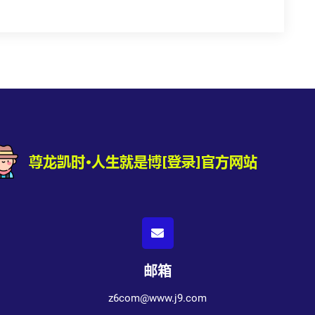
邮箱
z6com@www.j9.com