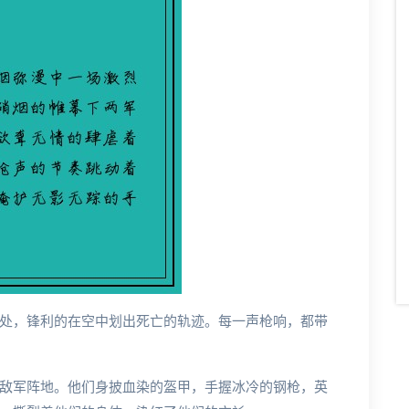
处，锋利的在空中划出死亡的轨迹。每一声枪响，都带
敌军阵地。他们身披血染的盔甲，手握冰冷的钢枪，英