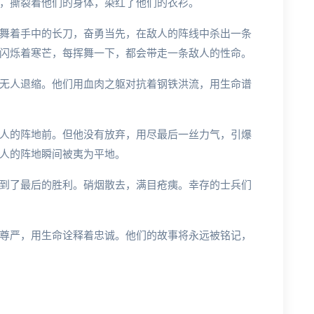
，撕裂着他们的身体，染红了他们的衣衫。
舞着手中的长刀，奋勇当先，在敌人的阵线中杀出一条
闪烁着寒芒，每挥舞一下，都会带走一条敌人的性命。
无人退缩。他们用血肉之躯对抗着钢铁洪流，用生命谱
人的阵地前。但他没有放弃，用尽最后一丝力气，引爆
人的阵地瞬间被夷为平地。
到了最后的胜利。硝烟散去，满目疮痍。幸存的士兵们
尊严，用生命诠释着忠诚。他们的故事将永远被铭记，