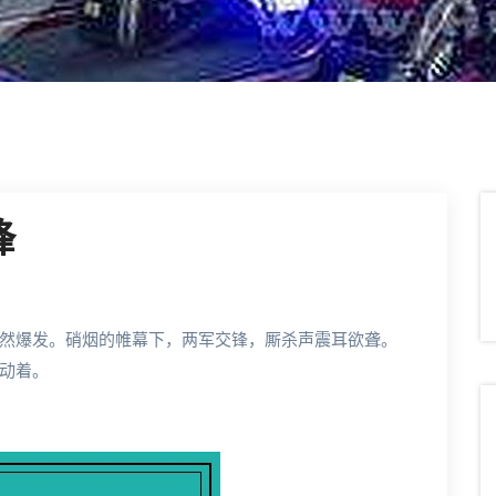
锋
然爆发。硝烟的帷幕下，两军交锋，厮杀声震耳欲聋。
动着。