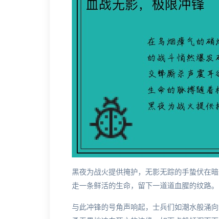
黑夜为战火提供掩护，无影无踪的手蛰伏在暗
走一条鲜活的生命，留下一道道血腥的纹路。
与此冲锋的号角声响起，士兵们如潮水般涌向