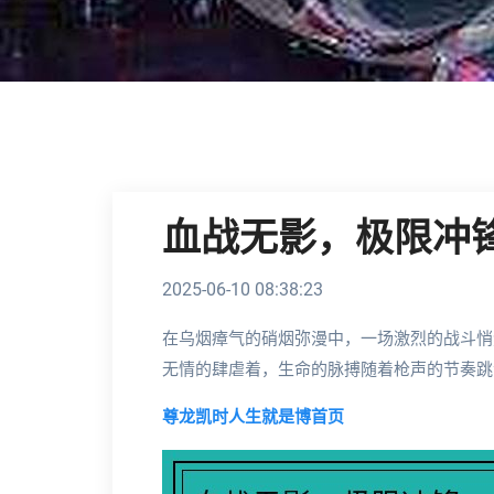
血战无影，极限冲
2025-06-10 08:38:23
在乌烟瘴气的硝烟弥漫中，一场激烈的战斗悄
无情的肆虐着，生命的脉搏随着枪声的节奏跳
尊龙凯时人生就是博首页